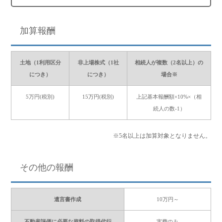
加算報酬
土地（1利用区分
非上場株式（1社
相続人が複数（2名以上）の
につき）
につき）
場合※
5万円(税別)
15万円(税別)
上記基本報酬額×10%×（相
続人の数-1）
※5名以上は加算対象となりません。
その他の報酬
遺言書作成
10万円～
不動産評価に必要な資料の取得代行
実費のみ