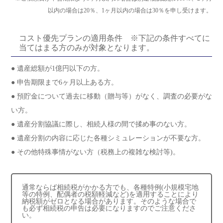
以内の場合は20％、1ヶ月以内の場合は30％を申し受けます。
コスト優先プランの適用条件 ※下記の条件すべてに
当てはまる方のみが対象となります。
● 遺産総額が1億円以下の方。
● 申告期限まで6ヶ月以上ある方。
● 預貯金について過去に移動（贈与等）がなく、調査の必要がな
い方。
● 遺産分割協議に際し、相続人様の間で揉め事のない方。
● 遺産分割の内容に応じた各種シミュレーションが不要な方。
● その他特殊事情がない方（税務上の複雑な検討等)。
通常ならば相続税がかかる方でも、各種特例(小規模宅地
等の特例、配偶者の税額軽減など)を適用することにより
納税額がゼロとなる場合があります。そのような場合で
も必ず相続税の申告は必要になりますのでご注意くださ
い。