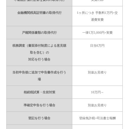
金融機関残高証明書の取得代行
1ヶ所につき 手数料1万円+交
通費実費
戸籍関係書類の取得代行
一律1万5,000円+実費
税務調査（書面添付制度による意見聴
日当6万円
取を含む）の
対応を行う場合
当初申告後に追加で申告書作成を行う
別途お見積り
場
相続税試算・生前対策
10万円～
準確定申告を行う場合
別途お見積り
登記を行う場合
登録免許税+司法書士報酬