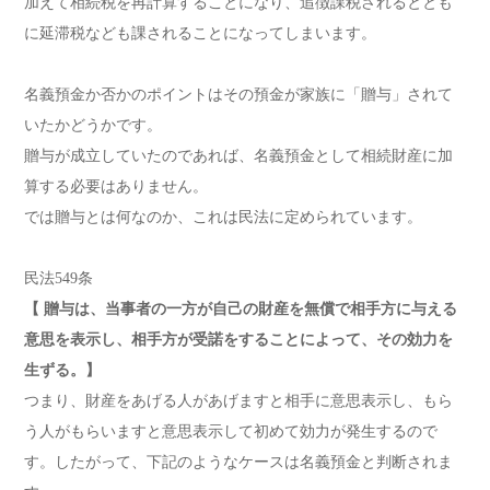
加えて相続税を再計算することになり、追徴課税されるととも
に延滞税なども課されることになってしまいます。
名義預金か否かのポイントはその預金が家族に「贈与」されて
いたかどうかです。
贈与が成立していたのであれば、名義預金として相続財産に加
算する必要はありません。
では贈与とは何なのか、これは民法に定められています。
民法549条
【 贈与は、当事者の一方が自己の財産を無償で相手方に与える
意思を表示し、相手方が受諾をすることによって、その効力を
生ずる。】
つまり、財産をあげる人があげますと相手に意思表示し、もら
う人がもらいますと意思表示して初めて効力が発生するので
す。したがって、下記のようなケースは名義預金と判断されま