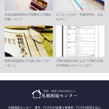
預金名義変更時の戸籍謄本と印鑑証
亡くなった方の「準確定申告」も忘
明書について
れずに！
遺産分割協議をする前に知っておく
戸籍の取得が楽になる？戸籍の広域
べきこと
交付制度がスタートします！
札幌相続センター 運営：FUJITA行政書士事務所・FUJITA税理士法人